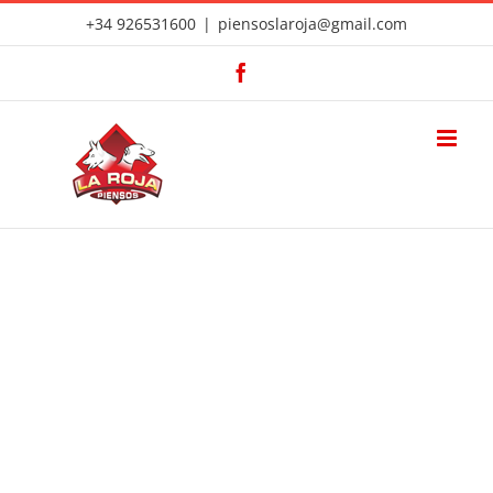
Saltar
+34 926531600
|
piensoslaroja@gmail.com
al
Facebook
contenido