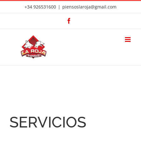
Saltar
+34 926531600
|
piensoslaroja@gmail.com
al
Facebook
contenido
SERVICIOS